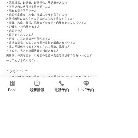
・悪性腫瘍、動脈瘤、動脈硬化、静脈瘤のある方
・半年以内に病院で手術を受けた方
・現在お薬を服用中の方
・感染性皮膚炎、水虫、皮膚に炎症が見られる方
※施術箇所になんらかの症状がみられる場合となります
・怪我、火傷、打撲、捻挫などの炎症・肉離れをおこしている方
・37度以上の発熱がある方
・感染症の方
・飲酒をされている方
・妊娠中、又は妊娠の可能性ある方
・違法な薬物、もしくは多量の薬物を服用されている方
・暴力団関係者であると考えられる言動、風貌の方
・その他、当店が施術困難と判断される方
施術後、体調を崩された場合の返金や責任等は当店では負いかねます
ので予めご了承ください。
ご予約について
・ご予約時間に遅れた場合、コース変更をお願いすることがございま
す。
​・コース分数にはお着替え、カウンセリング等も含みます。
Book
最新情報
電話予約
LINE予約
・キャンセルはご予約の4時間前までにご連絡ください。
・4時間を切りますとキャンセル料が発生いたします。
・無断キャンセルはご利用予定コース料金+交通費をキャンセル料と
して請求致します。
・LINE予約においてご予約、お問合せ以外の返信は基本的に行って
おりません。
・事前に訪問するセラピストの容姿、体系などまで求められる方は一
切の訪問をお断りします。