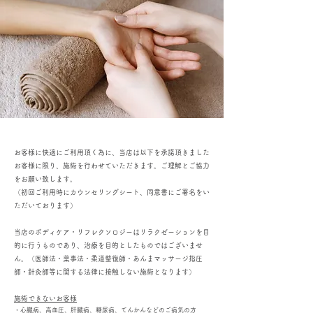
お客様に快適にご利用頂く為に、当店は以下を承諾頂きました
お客様に限り、施術を行わせていただきます。ご理解とご協力
をお願い致します。
（初回ご利用時にカウンセリングシート、同意書にご署名をい
ただいております）
当店のボディケア・リフレクソロジーはリラクゼーションを目
的に行うものであり、治療を目的としたものではございませ
ん。（医師法・薬事法・柔道整復師・あんまマッサージ指圧
師・針灸師等に関する法律に接触しない施術となります）
施術できないお客様
・心臓病、高血圧、肝臓病、糖尿病、てんかんなどのご病気の方