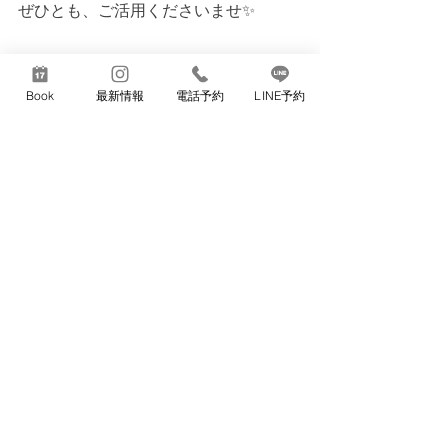
ぜひとも、ご活用くださいませ✨
まだお友達でない方は
Book
最新情報
電話予約
LINE予約
下記をクリックしましょう🎶
今夜もご利用、おまちしております☺
*:ﾟ+｡.☆.+*✩⡱:ﾟ
TEL　08092000465
電話受付　18:00～3:45
営業時間　19:00～5:00
​　　　　　(最終受付　3:45)​
店舗情報
公式LINE
ご予約方法