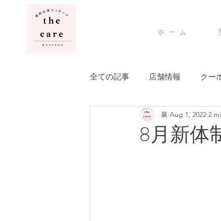
ホ ー ム
全ての記事
店舗情報
クー
泉
Aug 1, 2022
2 m
8月新体制