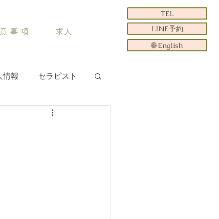
TEL
LINE予約
意 事 項
求人
🌐 English
人情報
セラピスト