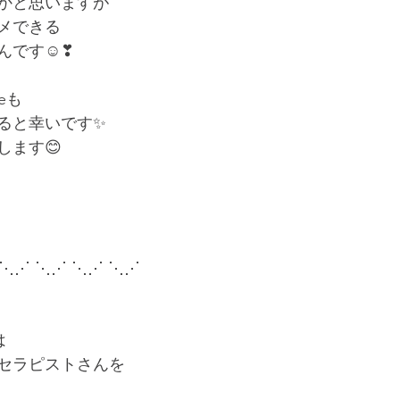
かと思いますが
メできる
んです☺❣
eも
ると幸いです✨
します😊
 ⋱⋰ ⋱⋰ ⋱⋰ ⋱⋰
は
セラピストさんを