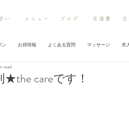
想 い
メ ニ ュ ー
ブ ロ グ
交 通 費
注 
ポン
お得情報
よくある質問
マッサージ
求
in read
★the careです！