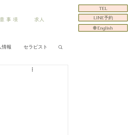
TEL
LINE予約
意 事 項
求人
🌐 English
人情報
セラピスト