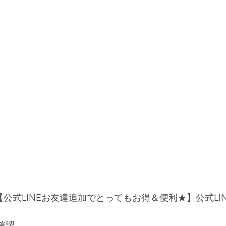
用は【公式LINEお友達追加でとってもお得＆便利★】公式LI
確認