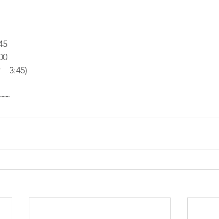
45
00
:45)​
┈┈