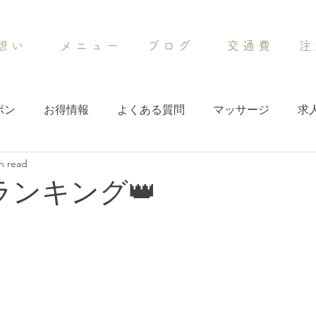
想 い
メ ニ ュ ー
ブ ロ グ
交 通 費
注 
ポン
お得情報
よくある質問
マッサージ
求
n read
ランキング👑