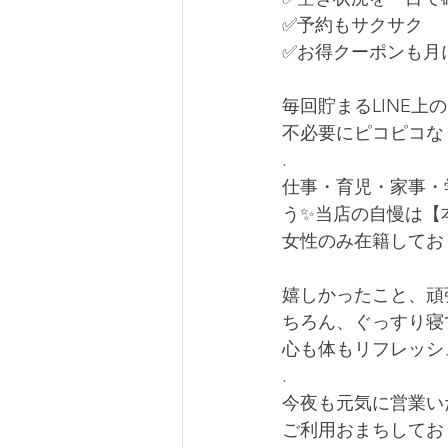
✅予約もサクサク
✅お得クーポンも月
毎回貯まるLINE上
不必要にピコピコな
.
仕事・育児・家事・
う✨当店の自慢は【
女性のみ在籍してお
嬉しかったこと、頑
ちろん、ぐっすり寝
心も体もリフレッシ
.
今夜も元気に営業い
ご利用おまちしてお