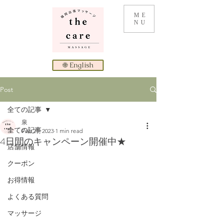
ME
NU
🌐 English
Post
全ての記事
泉
全ての記事
Feb 21, 2023
1 min read
4日間のキャンペーン開催中★
店舗情報
クーポン
お得情報
よくある質問
マッサージ