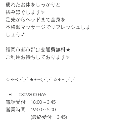
疲れたお体をしっかりと
揉みほぐします✨
足先からヘッドまで全身を
本格派マッサージでリフレッシュしま
しょう🎵
福岡市都市部は交通費無料★
ご利用お待ちしております✨
☆∻∹⋰⋰ ★∻∹⋰⋰ ☆∻∹⋰⋰
TEL　08092000465
電話受付　18:00～3:45
営業時間　19:00～5:00
​　　　　　(最終受付　3:45)​