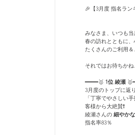
🎉【3月度 指名ラン
みなさま、いつも当
春の訪れとともに、
たくさんのご利用＆
それではお待ちかね
━━━━🥇 
1位 綾瀬
 🥇
3月度のトップに返り咲
「丁寧でやさしい手技
客様から大絶賛❗️
綾瀬さんの 
細やか
指名率83％