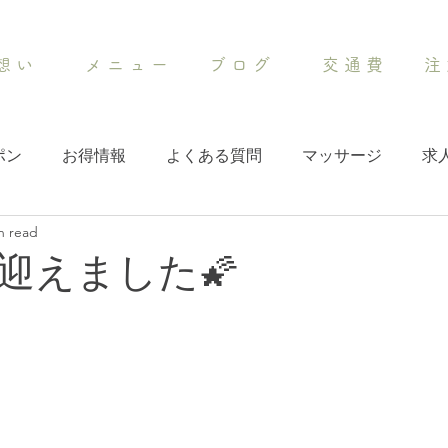
想 い
メ ニ ュ ー
ブ ロ グ
交 通 費
注 
ポン
お得情報
よくある質問
マッサージ
求
n read
迎えました🌠