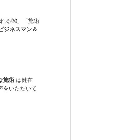
れる👐」「施術
ビジネスマン＆
な施術
 は健在
声をいただいて