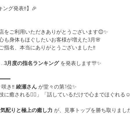
キング発表‼️】🎉
店をご利用いただきありがとうございます😊✨
心も身体もほぐしたいお客様が増えた3月🌸
ご指名、本当にありがとうございました‼️
…
3月度の指名ランキング
 を発表します🎊✨
━━━━
き‼️ 
綾瀬さん
 が堂々の第1位✨
に癒される💆‍♀️」「話しているだけで心までほぐれる☺
な気配りと極上の癒し力
 が、見事トップを勝ち取りました