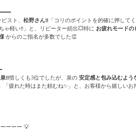
━━━━
ラピスト、
松野さん‼️
「コリのポイントを的確に押してく
ゃ軽い‼️」と、リピーター続出💥特に 
お疲れモードの
様
 からのご指名が多数でした👏
━
 
泉‼️
惜しくも3位でしたが、泉の 
安定感と包み込むよう
️」「疲れた時はまた頼むね✨」と、お客様から嬉しいお
ーーーー 💡