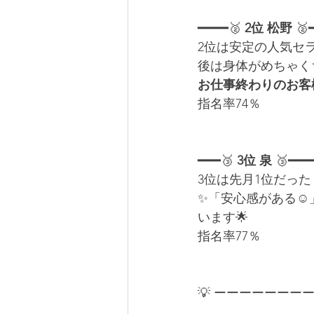
━━━━🥈 
2位 松野
 🥈
2位は安定の人気セ
後は身体がめちゃくち
お仕事終わりのお客
指名率74％
━━━🥉 
3位 泉
 🥉━━━
3位は先月1位だった
✨「安心感がある☺
います🌟
指名率77％
💡 ーーーーーーーー