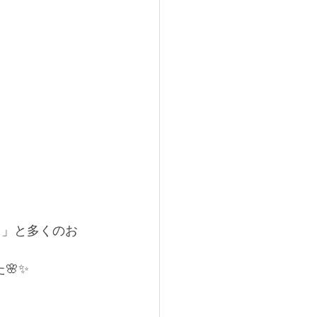
️」と多くのお
🌸✨