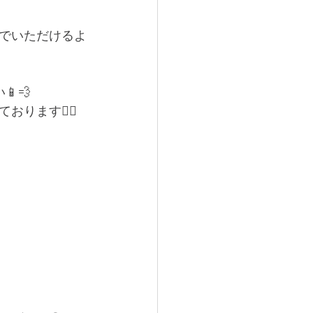
でいただけるよ
💨
ます💆‍♀️