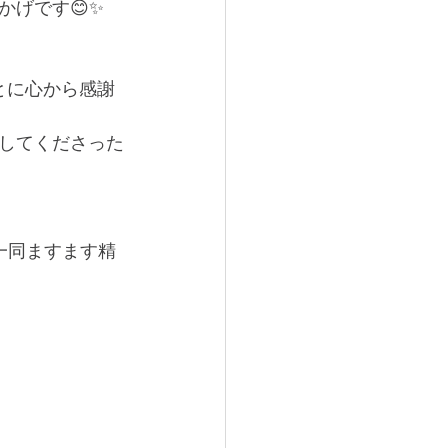
げです😊✨
とに心から感謝
してくださった
一同ますます精