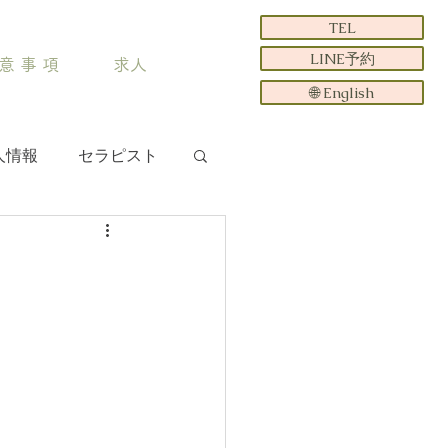
TEL
LINE予約
意 事 項
求人
🌐 English
人情報
セラピスト