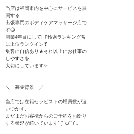
当店は福岡市内を中心にサービスを展
開する
出張専門のボディケアマッサージ店で
す😊
開業4年目にしてHP検索ランキング常
に上位ランクイン❣
集客に自信あり★それ以上にお仕事の
しやすさを
大切にしています✨
＼　募集背景　／
当店では在籍セラピストの増員数が追
いつかず、
まだまだお客様からのご予約をお断り
する状況が続いていますﾟ(ﾟ´ω`ﾟ)ﾟ｡