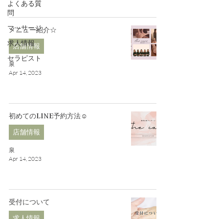
よくある質
問
マッサージ
メニュー紹介☆
求人情報
店舗情報
セラピスト
泉
Apr 14, 2023
初めてのLINE予約方法☺
店舗情報
泉
Apr 14, 2023
受付について
求人情報