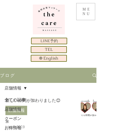
ME
NU
LINE予約
TEL
🌐 English
ブ ロ グ
店舗情報
全ての記事
新しい仲間が加わりました😊
店舗情報
店舗情報
クーポン
泉
May 5, 2023
お得情報