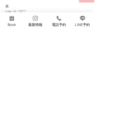
泉
Mar 16, 2022
Book
最新情報
電話予約
LINE予約
3/9 サンキュークーポン˶⍤⃝˶☆
クーポン
泉
Mar 8, 2022
LINEクーポン配信☆
店舗情報
泉
Feb 25, 2022